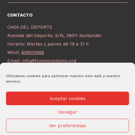
CONTACTO
CASA DEL DEPORTE
Avenida del Deporte, S/N, 39011 Santander
Horario: Martes y jueves de 19 a 21 h
Móvil:
609101668
Email:
info@fcmotociclismo.org
Utilizamos cookies para optimizar nuestro sitio web y nuestro
servicio.
Aceptar cookies
© 2026 FCM Desarrollado por
Andrac Computing
y
Stelis
Denegar
Technologies
Ver preferencias
Protección de Datos Personales
|
Política de privacidad
|
Política
de Cookies