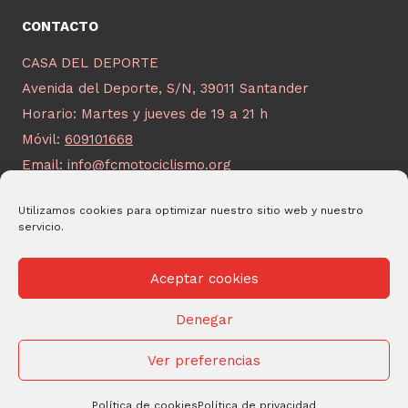
CONTACTO
CASA DEL DEPORTE
Avenida del Deporte, S/N, 39011 Santander
Horario: Martes y jueves de 19 a 21 h
Móvil:
609101668
Email:
info@fcmotociclismo.org
Utilizamos cookies para optimizar nuestro sitio web y nuestro
servicio.
Aceptar cookies
© 2026 FCM Desarrollado por
Andrac Computing
y
Stelis
Denegar
Technologies
Ver preferencias
Protección de Datos Personales
|
Política de privacidad
|
Política
de Cookies
Política de cookies
Política de privacidad