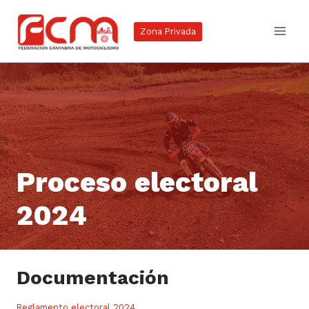
Saltar
al
Zona Privada
contenido
Proceso electoral
2024
Documentación
Reglamento electoral 2024