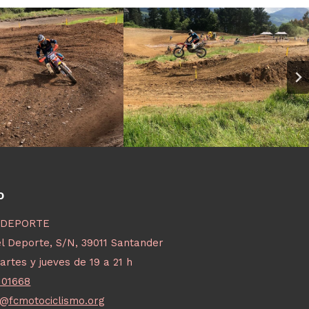
O
 DEPORTE
l Deporte, S/N, 39011 Santander
artes y jueves de 19 a 21 h
101668
o@fcmotociclismo.org