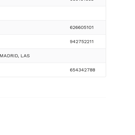
626605101
942752211
 MADRID, LAS
654342788