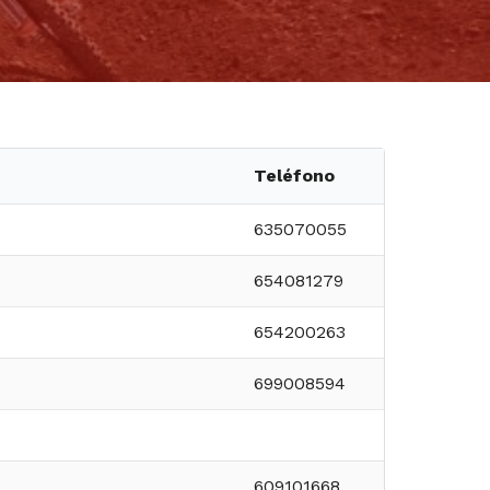
Teléfono
635070055
654081279
654200263
699008594
609101668