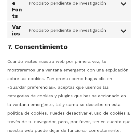
e
Propósito pendiente de investigación
C
s
Fon
ts
o
e
n
n
Var
Propósito pendiente de investigación
ios
s
t
C
e
t
o
7. Consentimiento
n
o
n
t
s
s
Cuando visites nuestra web por primera vez, te
t
e
e
mostraremos una ventana emergente con una explicación
o
r
n
sobre las cookies. Tan pronto como hagas clic en
s
v
t
«Guardar preferencias», aceptas que usemos las
e
i
t
categorías de cookies y plugins que has seleccionado en
r
c
o
la ventana emergente, tal y como se describe en esta
v
e
s
política de cookies. Puedes desactivar el uso de cookies a
i
w
e
través de tu navegador, pero, por favor, ten en cuenta que
c
o
r
nuestra web puede dejar de funcionar correctamente.
e
r
v