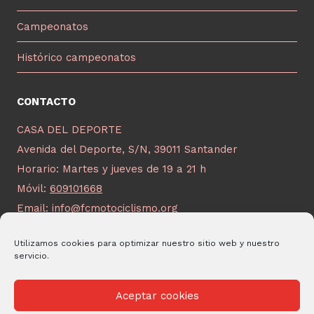
Campeonatos
Histórico campeonatos
CONTACTO
CASA DEL DEPORTE
Avenida del Deporte, S/N, 39011 Santander
Horario: Martes y jueves de 19 a 21 h
Móvil:
609101668
Email:
info@fcmotociclismo.org
Utilizamos cookies para optimizar nuestro sitio web y nuestro
servicio.
Aceptar cookies
© 2026 FCM Desarrollado por
Andrac Computing
y
Stelis