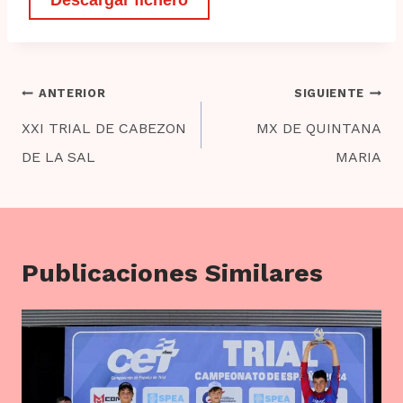
Descargar fichero
Navegación
ANTERIOR
SIGUIENTE
de
XXI TRIAL DE CABEZON
MX DE QUINTANA
entradas
DE LA SAL
MARIA
Publicaciones Similares