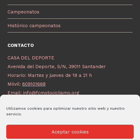
Campeonatos
Histórico campeonatos
CONTACTO
CASA DEL DEPORTE
Avenida del Deporte, S/N, 39011 Santander
Horario: Martes y jueves de 19 a 21 h
Móvil:
609101668
Email:
info@fcmotociclismo.org
Utilizamos cookies para optimizar nuestro sitio web y nuestro
servicio.
Aceptar cookies
© 2026 FCM Desarrollado por
Andrac Computing
y
Stelis