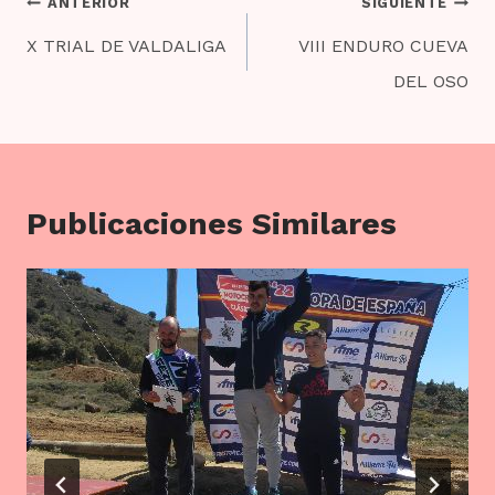
Navegación
ANTERIOR
SIGUIENTE
de
X TRIAL DE VALDALIGA
VIII ENDURO CUEVA
entradas
DEL OSO
Publicaciones Similares