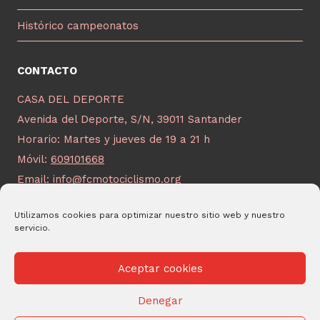
Histórico campeonatos
CONTACTO
CASA DEL DEPORTE
Avenida del Deporte, S/N, 39011 Santander
Horario: Martes y jueves de 19 a 21 h
Móvil:
609101668
Email:
info@fcmotociclismo.org
Utilizamos cookies para optimizar nuestro sitio web y nuestro
servicio.
Aceptar cookies
© 2026 FCM Desarrollado por
Andrac Computing
y
Stelis
Denegar
Technologies