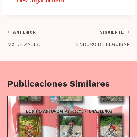
Descargar fichero
Navegación
ANTERIOR
SIGUIENTE
de
MX DE ZALLA
ENDURO DE ELGOIBAR
entradas
Publicaciones Similares