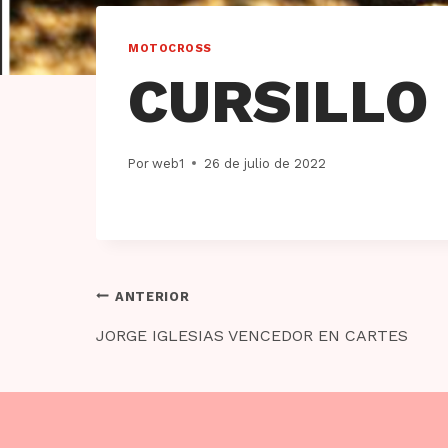
MOTOCROSS
CURSILLO
Por
web1
26 de julio de 2022
Navegación
ANTERIOR
de
JORGE IGLESIAS VENCEDOR EN CARTES
entradas