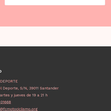
O
 DEPORTE
l Deporte, S/N, 39011 Santander
artes y jueves de 19 a 21 h
101668
o@fcmotociclismo.org